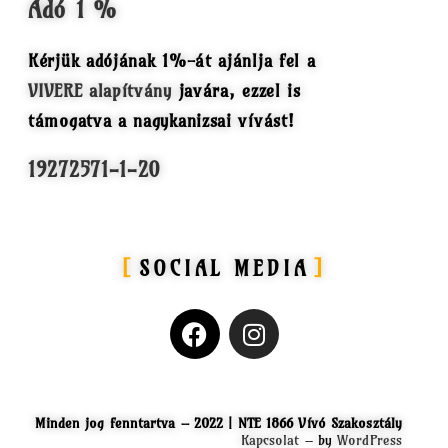
Adó 1 %
Kérjük adójának 1%-át ajánlja fel a
VIVERE alapítvány
javára, ezzel is
támogatva a nagykanizsai vívást!
19272571-1-20
SOCIAL MEDIA
Minden jog fenntartva – 2022 | NTE 1866 Vívó Szakosztály
Kapcsolat
– by
WordPress