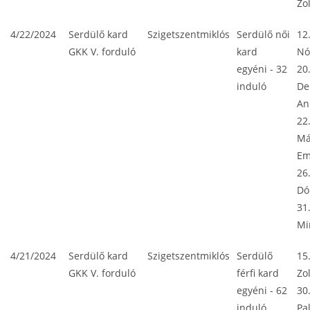
Zo
4/22/2024
Serdülő kard
Szigetszentmiklós
Serdülő női
12
GKK V. forduló
kard
Nó
egyéni - 32
20
induló
De
An
22
Má
E
26
Dó
31
Mi
4/21/2024
Serdülő kard
Szigetszentmiklós
Serdülő
15
GKK V. forduló
férfi kard
Zo
egyéni - 62
30
induló
Pa