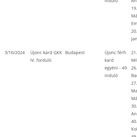
induló
An
19
Má
E
20
Ja
3/10/2024
Újonc kard GKK
Budapest
Újonc férfi
21
IV. forduló
kard
Mi
egyéni - 49
26
induló
Ba
27
Ma
Má
30
An
40
Ko
49