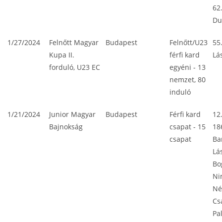
62
Du
1/27/2024
Felnőtt Magyar
Budapest
Felnőtt/U23
55
Kupa II.
férfi kard
Lá
forduló, U23 EC
egyéni - 13
nemzet, 80
induló
1/21/2024
Junior Magyar
Budapest
Férfi kard
12
Bajnokság
csapat - 15
18
csapat
Ba
Lá
Bo
Ni
Né
Cs
Pa