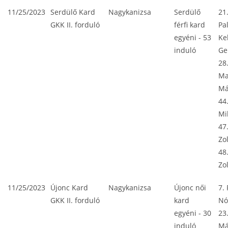
11/25/2023
Serdülő Kard
Nagykanizsa
Serdülő
21
GKK II. forduló
férfi kard
Pa
egyéni - 53
Ke
induló
Ge
28
Ma
Má
44
Mi
47.
Zo
48
Zo
11/25/2023
Újonc Kard
Nagykanizsa
Újonc női
7.
GKK II. forduló
kard
Nó
egyéni - 30
23
induló
Má