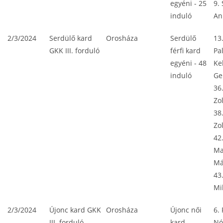
egyéni - 25
9. 
induló
An
2/3/2024
Serdülő kard
Orosháza
Serdülő
13
GKK III. forduló
férfi kard
Pa
egyéni - 48
Ke
induló
Ge
36.
Zo
38
Zo
42
Ma
Má
43
Mi
2/3/2024
Újonc kard GKK
Orosháza
Újonc női
6.
III. forduló
kard
Nó