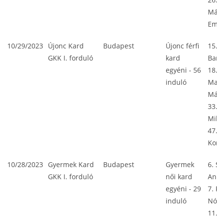
Má
E
10/29/2023
Újonc Kard
Budapest
Újonc férfi
15
GKK I. forduló
kard
Ba
egyéni - 56
18
induló
Ma
Má
33
Mi
47
Ko
10/28/2023
Gyermek Kard
Budapest
Gyermek
6. 
GKK I. forduló
női kard
An
egyéni - 29
7.
induló
Nó
11