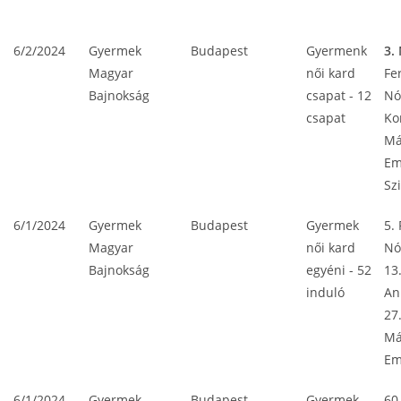
DÁTUM
VERSENY
HELYSZÍN
KATEGÓRIA
HE
6/2/2024
Gyermek
Budapest
Gyermenk
3.
Magyar
női kard
Fe
Bajnokság
csapat - 12
Nó
csapat
Ko
Má
E
Sz
6/1/2024
Gyermek
Budapest
Gyermek
5.
Magyar
női kard
Nó
Bajnokság
egyéni - 52
13.
induló
An
27
Má
E
6/1/2024
Gyermek
Budapest
Gyermek
60