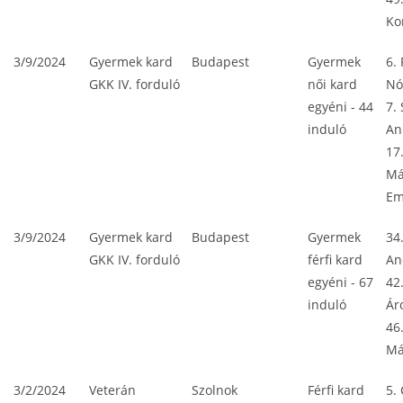
Ko
3/9/2024
Gyermek kard
Budapest
Gyermek
6.
GKK IV. forduló
női kard
Nó
egyéni - 44
7. 
induló
An
17
Má
E
3/9/2024
Gyermek kard
Budapest
Gyermek
34
GKK IV. forduló
férfi kard
An
egyéni - 67
42
induló
Ár
46
Má
3/2/2024
Veterán
Szolnok
Férfi kard
5. 