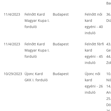
Ba
11/4/2023
Felnőtt Kard
Budapest
Felnőtt női
36
Magyar Kupa I.
kard
Di
forduló
egyéni - 40
induló
11/4/2023
Felnőtt Kard
Budapest
Felnőtt férfi
43
Magyar Kupa I.
kard
Ge
forduló
egyéni - 45
44
induló
Zo
10/29/2023
Újonc Kard
Budapest
Újonc női
10
GKK I. forduló
kard
Nó
egyéni - 26
14.
induló
An
25
Dó
26