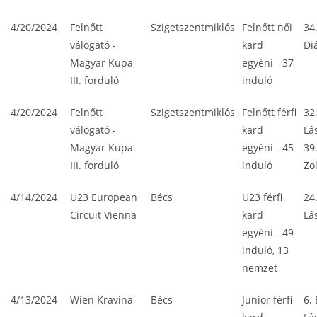
4/20/2024
Felnőtt
Szigetszentmiklós
Felnőtt női
34
válogató -
kard
Di
Magyar Kupa
egyéni - 37
III. forduló
induló
4/20/2024
Felnőtt
Szigetszentmiklós
Felnőtt férfi
32
válogató -
kard
Lá
Magyar Kupa
egyéni - 45
39
III. forduló
induló
Zo
4/14/2024
U23 European
Bécs
U23 férfi
24
Circuit Vienna
kard
Lá
egyéni - 49
induló, 13
nemzet
4/13/2024
Wien Kravina
Bécs
Junior férfi
6.