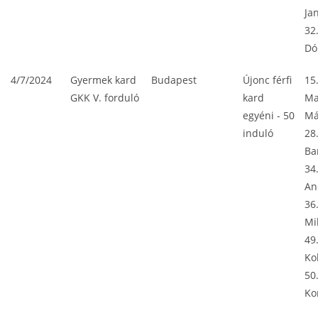
Ja
32
Dó
4/7/2024
Gyermek kard
Budapest
Újonc férfi
15
GKK V. forduló
kard
Ma
egyéni - 50
Má
induló
28
Ba
34
An
36
Mi
49
Ko
50
Ko