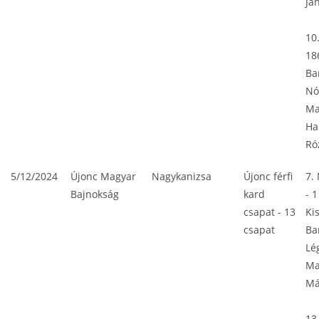
Ja
10
18
Ba
Nó
Ma
Ha
Ró
5/12/2024
Újonc Magyar
Nagykanizsa
Újonc férfi
7.
Bajnokság
kard
- 1
csapat - 13
Ki
csapat
Ba
Lé
Ma
Má
13