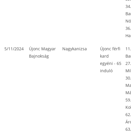
34
Ba
Nó
36
Ha
5/11/2024
Újonc Magyar
Nagykanizsa
Újonc férfi
11
Bajnokság
kard
Ba
egyéni - 65
27
induló
Mi
30
Ma
Má
59
Ko
62
Ár
63