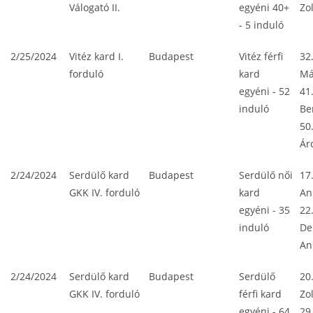
Válogató II.
egyéni 40+
Zo
- 5 induló
2/25/2024
Vitéz kard I.
Budapest
Vitéz férfi
32
forduló
kard
Má
egyéni - 52
41
induló
Be
50
Ár
2/24/2024
Serdülő kard
Budapest
Serdülő női
17.
GKK IV. forduló
kard
An
egyéni - 35
22
induló
De
An
2/24/2024
Serdülő kard
Budapest
Serdülő
20
GKK IV. forduló
férfi kard
Zo
egyéni - 64
29