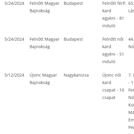
5/24/2024
Felnőtt Magyar
Budapest
Felnőtt férfi
65
Bajnokság
kard
Lá
egyéni - 81
induló
5/24/2024
Felnőtt Magyar
Budapest
Felnőtt női
44
Bajnokság
kard
Nó
egyéni - 51
induló
5/12/2024
Újonc Magyar
Nagykanizsa
Újonc női
7.
Bajnokság
kard
- 1
csapat - 10
Fe
csapat
Nó
Ko
Má
E
Pé