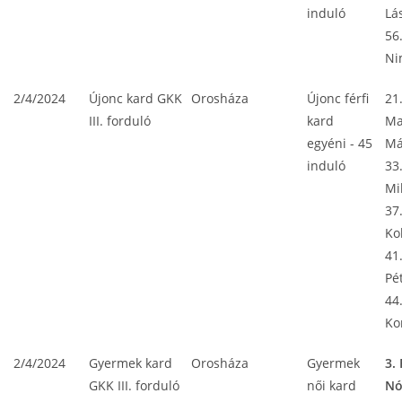
induló
Lá
56
Ni
2/4/2024
Újonc kard GKK
Orosháza
Újonc férfi
21
III. forduló
kard
Ma
egyéni - 45
Má
induló
33
Mi
37
Ko
41
Pé
44
Ko
2/4/2024
Gyermek kard
Orosháza
Gyermek
3.
GKK III. forduló
női kard
Nó