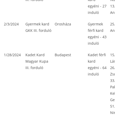
egyéni - 27
13.
induló
An
2/3/2024
Gyermek kard
Orosháza
Gyermek
25
GKK III. forduló
férfi kard
An
egyéni - 43
induló
1/28/2024
Kadet Kard
Budapest
Kadet férfi
15
Magyar Kupa
kard
Lá
III. forduló
egyéni - 64
26
induló
Zs
33
Pa
Ke
Ge
51
Ni