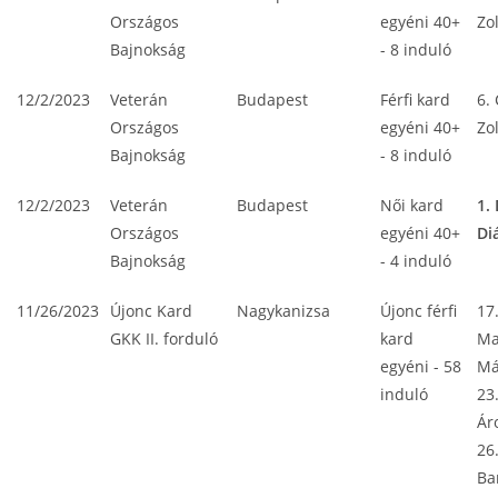
Országos
egyéni 40+
Zo
Bajnokság
- 8 induló
12/2/2023
Veterán
Budapest
Férfi kard
6. 
Országos
egyéni 40+
Zo
Bajnokság
- 8 induló
12/2/2023
Veterán
Budapest
Női kard
1.
Országos
egyéni 40+
Di
Bajnokság
- 4 induló
11/26/2023
Újonc Kard
Nagykanizsa
Újonc férfi
17
GKK II. forduló
kard
Ma
egyéni - 58
Má
induló
23
Ár
26
Ba