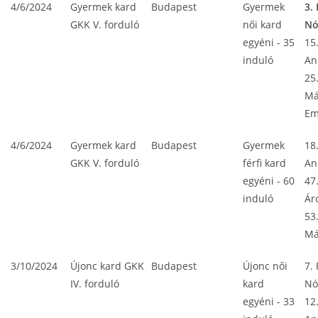
4/6/2024
Gyermek kard
Budapest
Gyermek
3.
GKK V. forduló
női kard
Nó
egyéni - 35
15.
induló
An
25
Má
E
4/6/2024
Gyermek kard
Budapest
Gyermek
18
GKK V. forduló
férfi kard
An
egyéni - 60
47
induló
Ár
53
Má
3/10/2024
Újonc kard GKK
Budapest
Újonc női
7.
IV. forduló
kard
Nó
egyéni - 33
12.