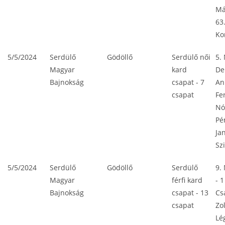
Má
63
Ko
5/5/2024
Serdülő
Gödöllő
Serdülő női
5.
Magyar
kard
De
Bajnokság
csapat - 7
An
csapat
Fe
Nó
Pé
Ja
Sz
5/5/2024
Serdülő
Gödöllő
Serdülő
9.
Magyar
férfi kard
- 1
Bajnokság
csapat - 13
Cs
csapat
Zo
Lé