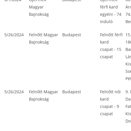
Magyar
férfi kard
Ár
Bajnokság
egyéni - 74
74
induló
Be
5/26/2024
Felnőtt Magyar
Budapest
Felnőtt férfi
15
Bajnokság
kard
18
csapat - 15
Ba
csapat
Lá
Ki
So
Pé
5/26/2024
Felnőtt Magyar
Budapest
Felnőtt női
9.
Bajnokság
kard
Da
csapat - 9
Fa
csapat
Ki
Do