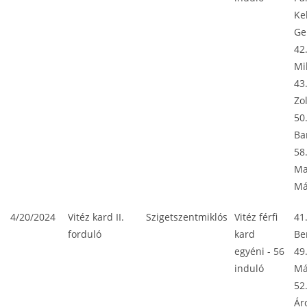
Ke
Ge
42
Mi
43.
Zo
50
Ba
58
Ma
Má
4/20/2024
Vitéz kard II.
Szigetszentmiklós
Vitéz férfi
41
forduló
kard
Be
egyéni - 56
49
induló
Má
52
Ár