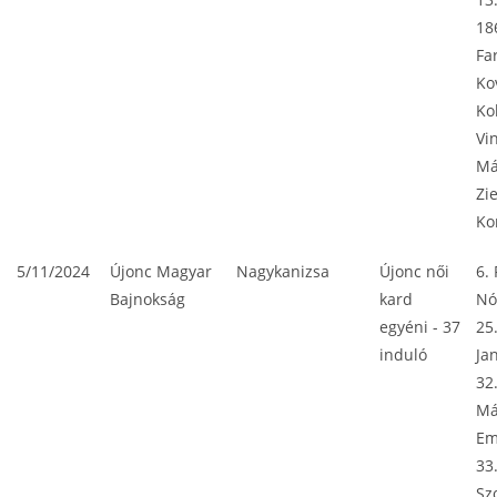
18
Fa
Ko
Ko
Vi
Má
Zi
Ko
5/11/2024
Újonc Magyar
Nagykanizsa
Újonc női
6.
Bajnokság
kard
Nó
egyéni - 37
25
induló
Ja
32
Má
E
33
Szo