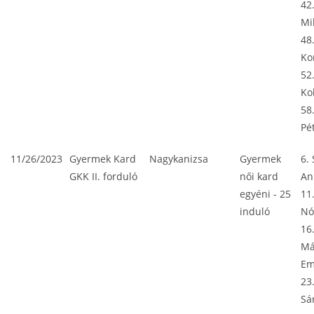
42
Mi
48
Ko
52
Ko
58
Pé
11/26/2023
Gyermek Kard
Nagykanizsa
Gyermek
6. 
GKK II. forduló
női kard
An
egyéni - 25
11
induló
Nó
16
Má
E
23
Sá