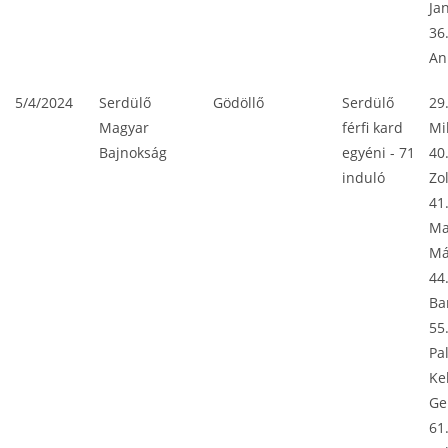
Ja
36.
An
5/4/2024
Serdülő
Gödöllő
Serdülő
29
Magyar
férfi kard
Mi
Bajnokság
egyéni - 71
40
induló
Zo
41
Ma
Má
44
Ba
55
Pa
Ke
Ge
61.