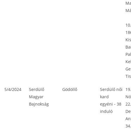
Ma
Má
10
18
Ki
Ba
Pa
Ke
Ge
Ti
5/4/2024
Serdülő
Gödöllő
Serdülő női
19
Magyar
kard
Nó
Bajnokság
egyéni - 38
22
induló
De
An
34