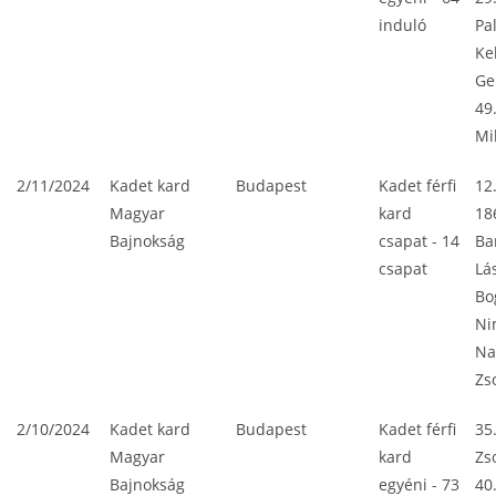
induló
Pa
Ke
Ge
49
Mi
2/11/2024
Kadet kard
Budapest
Kadet férfi
12
Magyar
kard
18
Bajnokság
csapat - 14
Ba
csapat
Lá
Bo
Ni
Na
Zs
2/10/2024
Kadet kard
Budapest
Kadet férfi
35
Magyar
kard
Zs
Bajnokság
egyéni - 73
40