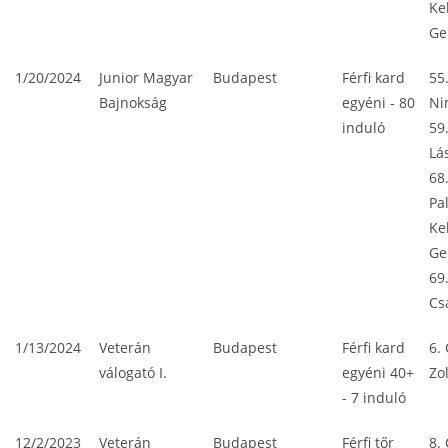
Ke
Ge
1/20/2024
Junior Magyar
Budapest
Férfi kard
55
Bajnokság
egyéni - 80
Ni
induló
59
Lá
68
Pa
Ke
Ge
69
Cs
1/13/2024
Veterán
Budapest
Férfi kard
6. 
válogató I.
egyéni 40+
Zo
- 7 induló
12/2/2023
Veterán
Budapest
Férfi tőr
8. 