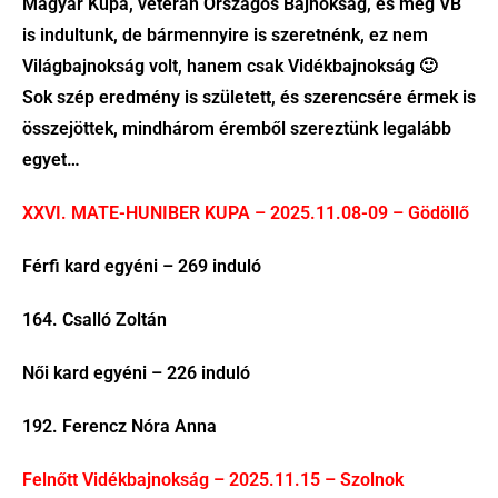
Magyar Kupa, veterán Országos Bajnokság, és még VB
is indultunk, de bármennyire is szeretnénk, ez nem
Világbajnokság volt, hanem csak Vidékbajnokság 🙂
Sok szép eredmény is született, és szerencsére érmek is
összejöttek, mindhárom éremből szereztünk legalább
egyet…
XXVI. MATE-HUNIBER KUPA – 2025.11.08-09 – Gödöllő
Férfi kard egyéni – 269 induló
164. Csalló Zoltán
Női kard egyéni – 226 induló
192. Ferencz Nóra Anna
Felnőtt Vidékbajnokság – 2025.11.15 – Szolnok