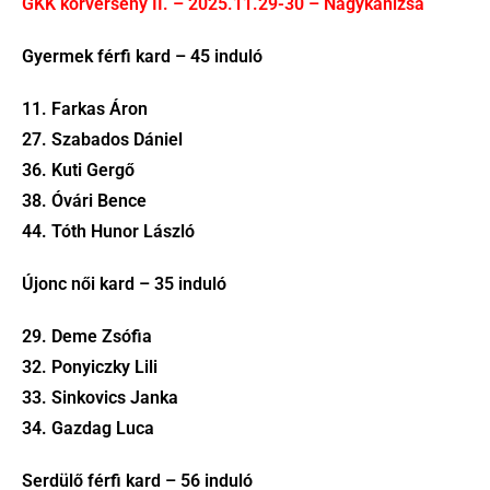
GKK körverseny II. – 2025.11.29-30 – Nagykanizsa
Gyermek férfi kard – 45 induló
11. Farkas Áron
27. Szabados Dániel
36. Kuti Gergő
38. Óvári Bence
44. Tóth Hunor László
Újonc női kard – 35 induló
29. Deme Zsófia
32. Ponyiczky Lili
33. Sinkovics Janka
34. Gazdag Luca
Serdülő férfi kard – 56 induló