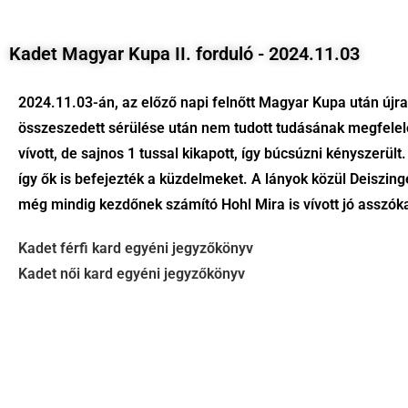
Kadet Magyar Kupa II. forduló - 2024.11.03
2024.11.03-án, az előző napi felnőtt Magyar Kupa után újra 
összeszedett sérülése után nem tudott tudásának megfelelőe
vívott, de sajnos 1 tussal kikapott, így búcsúzni kényszer
így ők is befejezték a küzdelmeket. A lányok közül Deiszing
még mindig kezdőnek számító Hohl Mira is vívott jó asszóka
Kadet férfi kard egyéni jegyzőkönyv
Kadet női kard egyéni jegyzőkönyv