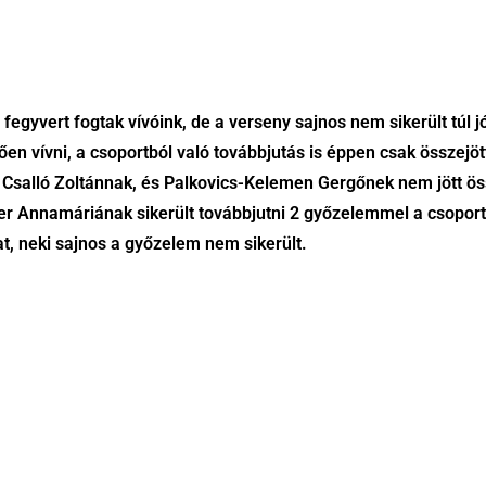
fegyvert fogtak vívóink, de a verseny sajnos nem sikerült túl j
n vívni, a csoportból való továbbjutás is éppen csak összejött
ült. Csalló Zoltánnak, és Palkovics-Kelemen Gergőnek nem jött 
er Annamáriának sikerült továbbjutni 2 győzelemmel a csoportb
t, neki sajnos a győzelem nem sikerült.