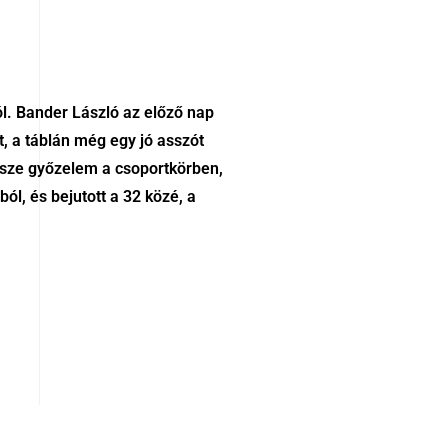
ól. Bander László az előző nap
, a táblán még egy jó asszót
össze győzelem a csoportkörben,
ól, és bejutott a 32 közé, a